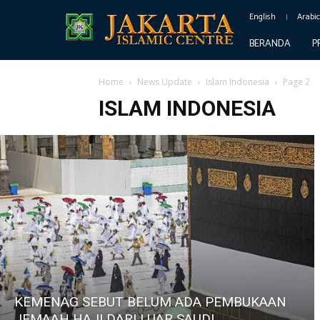
English
Arabi
BERANDA
P
Home
News Update
Islam Indonesia
Page 2
ISLAM INDONESIA
KEMENAG SEBUT BELUM ADA PEMBUKAAN
JEMAAH HAJI DARI LUAR SAUDI