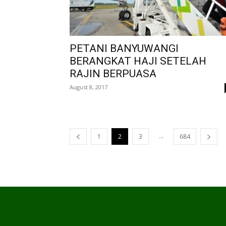
PETANI BANYUWANGI
BERANGKAT HAJI SETELAH
RAJIN BERPUASA
August 8, 2017
...
1
2
3
684