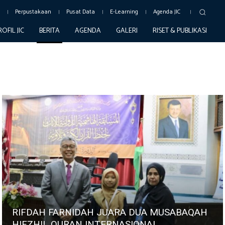
c
Perpustakaan
Pusat Data
E-Learning
Agenda JIC
ROFIL JIC
BERITA
AGENDA
GALERI
RISET & PUBLIKASI
RIFDAH FARNIDAH JUARA DUA MUSABAQAH
HIFZHIL QURAN INTERNASIONAL