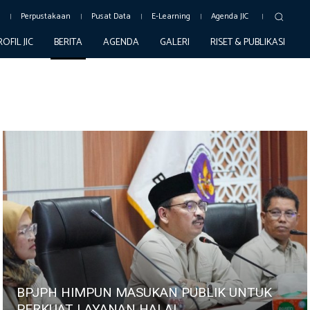
c
Perpustakaan
Pusat Data
E-Learning
Agenda JIC
ROFIL JIC
BERITA
AGENDA
GALERI
RISET & PUBLIKASI
BPJPH HIMPUN MASUKAN PUBLIK UNTUK
PERKUAT LAYANAN HALAL