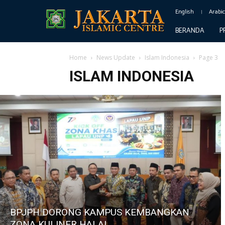
English
Arabi
BERANDA
P
Home
News Update
Islam Indonesia
Page 3
ISLAM INDONESIA
BPJPH DORONG KAMPUS KEMBANGKAN
ZONA KULINER HALAL