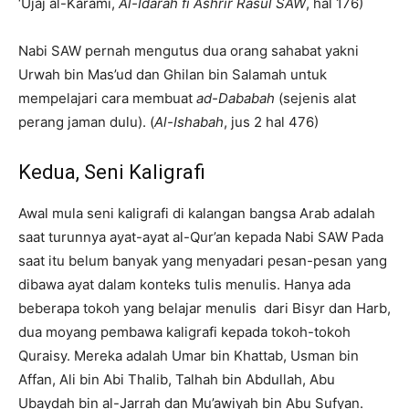
‘Ujaj al-Karami,
Al-Idarah fi Ashrir Rasul
SAW
, hal 176)
Nabi SAW pernah mengutus dua orang sahabat yakni
Urwah bin Mas’ud dan Ghilan bin Salamah untuk
mempelajari cara membuat
ad-Dababah
(sejenis alat
perang jaman dulu). (
Al-Ishabah
, jus 2 hal 476)
Kedua, Seni Kaligrafi
Awal mula seni kaligrafi di kalangan bangsa Arab adalah
saat turunnya ayat-ayat al-Qur’an kepada Nabi SAW Pada
saat itu belum banyak yang menyadari pesan-pesan yang
dibawa ayat dalam konteks tulis menulis. Hanya ada
beberapa tokoh yang belajar menulis dari Bisyr dan Harb,
dua moyang pembawa kaligrafi kepada tokoh-tokoh
Quraisy. Mereka adalah Umar bin Khattab, Usman bin
Affan, Ali bin Abi Thalib, Talhah bin Abdullah, Abu
Ubaydah bin al-Jarrah dan Mu’awiyah bin Abu Sufyan.