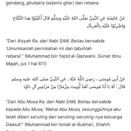
gendang,
ghubaira
(sejenis gitar) dan rebana.
عَنْ عَائِشَةَ عَنِ النَّبِيِّ صَلَّى اللهُ عَلَيْهِ وَسَلَّمَ قَالَ أَعْلِنُوْا هذا النِّكَاحَ
وَاضْرِبُوْا عَلَيْهِ بِالْغرباَل
“Dari Aisyah Ra. dari Nabi SAW, Beliau bersabda
‘Umumkanlah pernikahan ini dan tabuhlah
rebana’.”
(Muhammad bin Yazid al-Qazwaini,
Sunan Ibnu
Majah
, jus 1 hal 611)
عَنْ أَبِي مُوسَى ، رَضِيَ اللَّهُ عَنْهُ ، عَنِ النَّبِيِّ صلى الله عليه وسلم
قَالَ : لَهُ يَا أَبَا مُوسَى لَقَدْ أُوتِيتَ مِزْمَارًا مِنْ مَزَامِيرِ آلِ دَاوُدَ
“
Dari Abu Musa Ra. dari Nabi SAW, Beliau bersabda
kepada Abu Musa, ‘Wahai Abu Musa, sesungguhnya aku
telah diberi seruling dari seruling-seruling-nya keluarga
Dawud
’.” (Muhammad bin Ismail al-Bukhari,
Shahih