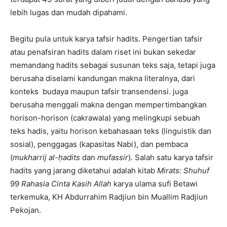
lebih lugas dan mudah dipahami.
Begitu pula untuk karya tafsir hadits. Pengertian tafsir
atau penafsiran hadits dalam riset ini bukan sekedar
memandang hadits sebagai susunan teks saja, tetapi juga
berusaha diselami kandungan makna literalnya, dari
konteks budaya maupun tafsir transendensi. juga
berusaha menggali makna dengan mempertimbangkan
horison-horison (cakrawala) yang melingkupi sebuah
teks hadis, yaitu horison kebahasaan teks (linguistik dan
sosial), penggagas (kapasitas Nabi), dan pembaca
(
mukharrij al-ḥadits
dan
mufassir
). Salah satu karya tafsir
hadits yang jarang diketahui adalah kitab
Mirats: Shuhuf
99
Rahasia Cinta Kasih Allah
karya ulama sufi Betawi
terkemuka, KH Abdurrahim Radjiun bin Muallim Radjiun
Pekojan.