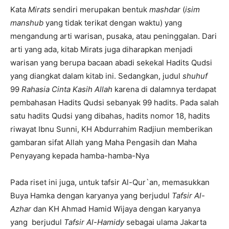
Kata
Mirats
sendiri merupakan bentuk
mashdar
(
isim
manshub
yang tidak terikat dengan waktu) yang
mengandung arti warisan, pusaka, atau peninggalan. Dari
arti yang ada, kitab Mirats juga diharapkan menjadi
warisan yang berupa bacaan abadi sekekal Hadits Qudsi
yang diangkat dalam kitab ini. Sedangkan, judul
shuhuf
99
Rahasia Cinta Kasih Allah
karena di dalamnya terdapat
pembahasan Hadits Qudsi sebanyak 99 hadits. Pada salah
satu hadits Qudsi yang dibahas, hadits nomor 18, hadits
riwayat Ibnu Sunni, KH Abdurrahim Radjiun memberikan
gambaran sifat Allah yang Maha Pengasih dan Maha
Penyayang kepada hamba-hamba-Nya
Pada riset ini juga, untuk tafsir Al-Qur`an, memasukkan
Buya Hamka dengan karyanya yang berjudul
Tafsir Al-
Azhar
dan KH Ahmad Hamid Wijaya dengan karyanya
yang berjudul
Tafsir Al-Hamidy
sebagai ulama Jakarta