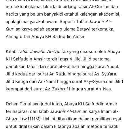
intelektual ulama Jakarta di bidang tafsir Al-Qur`an dan
hadits yang belum banyak diketahui kalangan akademisi,
apalagi masyarakat awam. Seperti Tafsir
Jawahir
Al-
Qur`an
karya salah seorang ulama Betawi terkemuka,
Almagfurlah Abuya KH Saifuddin Amsir.
Kitab
Tafs
i
r Jaw
a
hir Al-Qur
`a
n
yang disusun oleh Abuya
KH Saifuddin Amsir terdiri atas 4 jilid. Jilid pertama
penulisan tafsir dari surat al-Fatihah hingga surat Yusuf.
Jilid kedua dari surat Ar-Ra’du hingga surat As-Syu’ara.
Jilid Ketiga dari An-Naml hingga surat Asy-Syura dan Jilid
keempat dari surat Az-Zukhruf hingga surat An-Nas.
Dalam Penulisan judul kitab, Abuya KH Saifuddin Amsir
terinspirasi dari kitab
Jawahir Al-Qur`an
karya Imam al-
.
Ghazali (w.1111M)
Hal ini dibuktikan dalam pemilihan ayat
untuk ditafsirkan dalam kitabnya adalah metode tematik