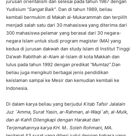
jurusan orientalism dan selesai pada tahun 1987 dengan
Yudisium
“Sangat Baik”
. Dan di tahun 1989, beliau
kembali bermukim di Makah al-Mukarammah dan terpilih
menjadi salah satu dari 30 mahasiswa yang diterima dari
300 mahasiswa pelamar yang berasal dari 30 negara-
negara Islam untuk studi program magister (MA) yang
kedua di jurusan dakwah dan study Islam di Institut Tinggi
Da’wah Rabithah al-Alam al-Islam di kota Makkah dan
lulus pada tahun 1992 dengan predikat
“Mumtaz”
.Dan
beliau juga mengikuti berbagai jenis pendidikan
keislaman sampai ke Mesir dan kemudian kembali ke
Indonesia.
Di dalam karya beliau yang berjudul
Kitab Tafsir Jalalain
Juz `Amma, Surat Yasin, ar-Rahman, al-Waqi`ah, al-Mulk,
dan al-Kahfi Dilengkapi dengan Harakat dan
Terjemahannya karya KH. M..
Soleh Rohmani
, MA.
terdapat 43 surat yang diberi judul dengan bahasa yang