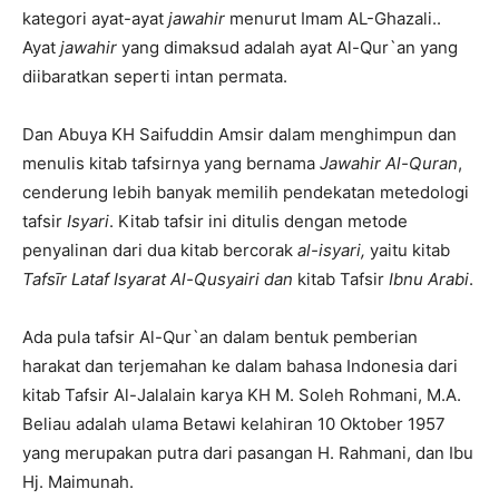
kategori ayat-ayat
jawahir
menurut Imam AL-Ghazali..
Ayat
jaw
a
hir
yang dimaksud adalah ayat Al-Qur`an yang
diibaratkan seperti intan permata.
Dan Abuya KH Saifuddin Amsir dalam menghimpun dan
menulis kitab tafsirnya yang bernama
Jaw
a
hir Al-Qur
a
n
,
cenderung lebih banyak memilih pendekatan metedologi
tafsir
Isy
a
r
i
. Kitab tafsir ini ditulis dengan metode
penyalinan dari dua kitab bercorak
al-isyari,
yaitu kitab
Tafsīr
Lataf Isyarat Al-Qusyairi dan
kitab Tafsir
Ibnu Arabi
.
Ada pula tafsir Al-Qur`an dalam bentuk pemberian
harakat dan terjemahan ke dalam bahasa Indonesia dari
kitab Tafsir Al-Jalalain karya KH M. Soleh Rohmani, M.A.
Beliau adalah ulama Betawi kelahiran 10 Oktober 1957
yang merupakan putra dari pasangan H. Rahmani, dan Ibu
Hj. Maimunah.