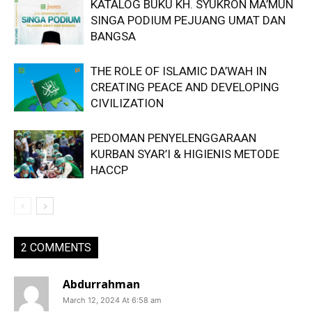
KATALOG BUKU KH. SYUKRON MA’MUN
SINGA PODIUM PEJUANG UMAT DAN
BANGSA
THE ROLE OF ISLAMIC DA’WAH IN
CREATING PEACE AND DEVELOPING
CIVILIZATION
PEDOMAN PENYELENGGARAAN
KURBAN SYAR’I & HIGIENIS METODE
HACCP
2 COMMENTS
Abdurrahman
March 12, 2024 At 6:58 am