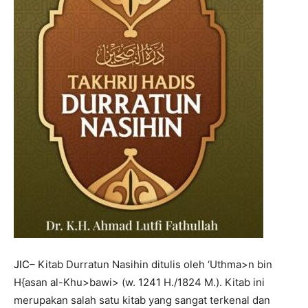
JIC
– Kitab Durratun Nasihin ditulis oleh ‘Uthma>n bin
H{asan al-Khu>bawi> (w. 1241 H./1824 M.). Kitab ini
merupakan salah satu kitab yang sangat terkenal dan