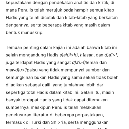
kepustakaan dengan pendekatan analitis dan kritik, di
mana Penulis telah merujuk pada hampir semua kitab
Hadis yang telah dicetak dan kitab-kitab yang berkaitan
dengannya, serta beberapa kitab yang masih dalam
bentuk manuskrip.
Temuan penting dalam kajian ini adalah bahwa kitab ini
selain mengandung Hadis
s}ah}i>h}
,
h}asan
, dan
d}a‘i>f
,
juga terdapat Hadis yang sangat
d}a‘i>f/
lemah dan
mawd}u>‘
/palsu yang tidak mempunyai sumber dan
kemungkinan bukan Hadis yang sama sekali tidak boleh
dijadikan sebagai dalil, yang jumlahnya lebih dari
sepertiga total Hadis dalam kitab ini. Selain itu, masih
banyak terdapat Hadis yang tidak dapat ditemukan
sumbernya, meskipun Penulis telah melakukan
penelusuran literatur di beberapa perpustakaan,
termasuk di Turki dan Shi>ria, serta menggunakan