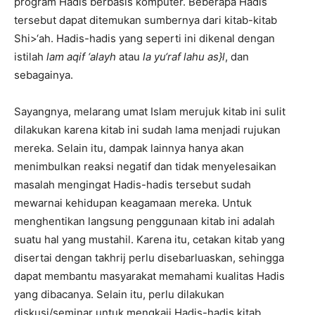
program Hadis berbasis komputer. Beberapa Hadis
tersebut dapat ditemukan sumbernya dari kitab-kitab
Shi>‘ah. Hadis-hadis yang seperti ini dikenal dengan
istilah
lam aqif ‘alayh
atau
la yu‘raf lah
u
as}l
, dan
sebagainya.
Sayangnya, melarang umat Islam merujuk kitab ini sulit
dilakukan karena kitab ini sudah lama menjadi rujukan
mereka. Selain itu, dampak lainnya hanya akan
menimbulkan reaksi negatif dan tidak menyelesaikan
masalah mengingat Hadis-hadis tersebut sudah
mewarnai kehidupan keagamaan mereka. Untuk
menghentikan langsung penggunaan kitab ini adalah
suatu hal yang mustahil. Karena itu, cetakan kitab yang
disertai dengan takhrij perlu disebarluaskan, sehingga
dapat membantu masyarakat memahami kualitas Hadis
yang dibacanya. Selain itu, perlu dilakukan
diskusi/seminar untuk mengkaji Hadis-hadis kitab