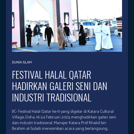
DUNIA ISLAM
FESTIVAL HALAL QATAR
HADIRKAN GALERI SENI DAN
INDUSTRI TRADISIONAL
JIC- Festival Halal Qatar ke-11 yang digelar di Katara Cultural
Village, Doha, 16-24 Februari 2023, menghadirkan galeri seni
dan industri tradisional. Manajer Katara Prof Khalid bin
Ibrahim al-Sulaiti meresmikan acara yang berlangsung...