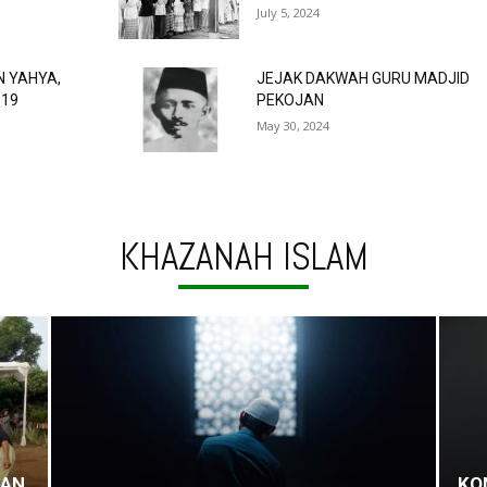
July 5, 2024
N YAHYA,
JEJAK DAKWAH GURU MADJID
 19
PEKOJAN
May 30, 2024
KHAZANAH ISLAM
GAN
KO