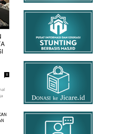
N
TA
I
0
nal
ja
KAN
AN