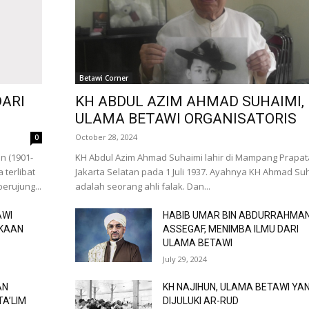
Betawi Corner
DARI
KH ABDUL AZIM AHMAD SUHAIMI,
ULAMA BETAWI ORGANISATORIS
October 28, 2024
0
n (1901-
KH Abdul Azim Ahmad Suhaimi lahir di Mampang Prapat
 terlibat
Jakarta Selatan pada 1 Juli 1937. Ayahnya KH Ahmad Su
rujung...
adalah seorang ahli falak. Dan...
AWI
HABIB UMAR BIN ABDURRAHMA
EKAAN
ASSEGAF, MENIMBA ILMU DARI
ULAMA BETAWI
July 29, 2024
AN
KH NAJIHUN, ULAMA BETAWI YA
TA’LIM
DIJULUKI AR-RUD