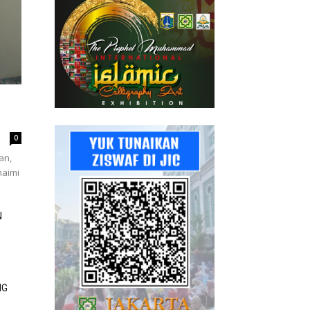
0
an,
haimi
N
NG