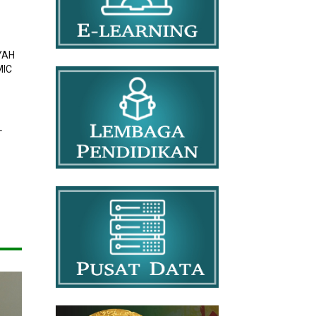
YAH
MIC
L