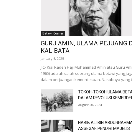
Betawi Corner
GURU AMIN, ULAMA PEJUANG 
KALIBATA
January 6, 2025
JIC- Kiai Raden Haji Muhammad Amin atau Guru Ami
1965) adalah salah seorang ulama betawi yang juga
dalam perjuangan kemerdekaan. Nasabnya yang be
TOKOH-TOKOH ULAMA BET
DALAM REVOLUSI KEMERD
August 20, 2024
HABIB ALI BIN ABDURRAHM
ASSEGAF, PENDIRI MAJELIS 