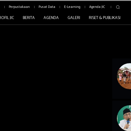
c
Perpustakaan
Pusat Data
E-Learning
Agenda JIC
ROFIL JIC
BERITA
AGENDA
GALERI
RISET & PUBLIKASI