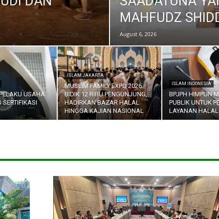
UDI DAN
SAADATUNA YAN
MAHFUDZ SHID
August 6, 2026
ISLAM JAKARTA
ISLAM INDONESIA
MUSLIM FAMILY EXPO 2026
 PELAKU USAHA
BIDIK 12 RIBU PENGUNJUNG,
BPJPH HIMPUN 
 SERTIFIKASI
HADIRKAN BAZAR HALAL
PUBLIK UNTUK P
HINGGA KAJIAN NASIONAL
LAYANAN HALAL