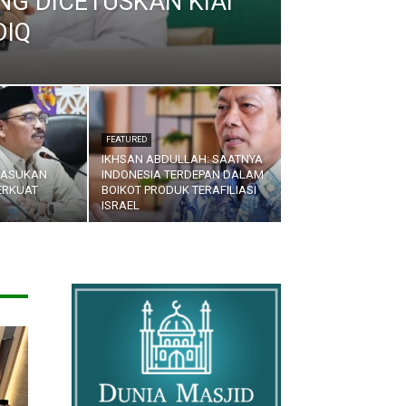
G DICETUSKAN KIAI
DIQ
FEATURED
IKHSAN ABDULLAH: SAATNYA
MASUKAN
INDONESIA TERDEPAN DALAM
ERKUAT
BOIKOT PRODUK TERAFILIASI
ISRAEL