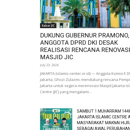
Kabar JIC
DUKUNG GUBERNUR PRAMONO,
ANGGOTA DPRD DKI DESAK
REALISASI RENCANA RENOVAS
MASJID JIC
July 23, 2026
JAKARTA (islamic-center.or.id) — Anggota Komisi E 
Jakarta, Ghozi Zulazmi, mendukung rencana Pemp
Jakarta untuk segera merenovasi Masjid Jakarta Is
Centre (JIC) yang mengalami...
SAMBUT 1 MUHARRAM 1448
JAKARTA ISLAMIC CENTRE 
MASYARAKAT MAKNAI HIJ
SEBAGAI AWAL PERUBAHAN 