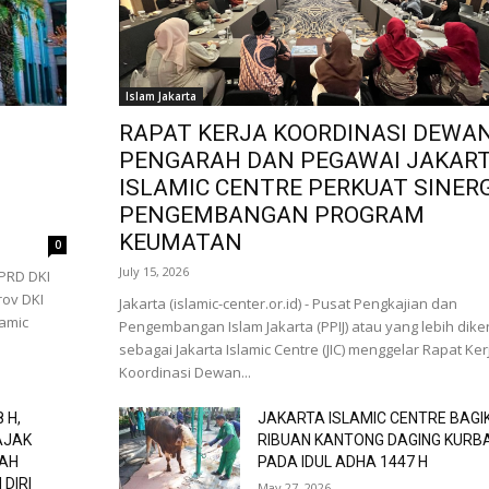
Islam Jakarta
RAPAT KERJA KOORDINASI DEWA
PENGARAH DAN PEGAWAI JAKAR
I
ISLAMIC CENTRE PERKUAT SINERG
PENGEMBANGAN PROGRAM
KEUMATAN
0
July 15, 2026
DPRD DKI
rov DKI
Jakarta (islamic-center.or.id) - Pusat Pengkajian dan
lamic
Pengembangan Islam Jakarta (PPIJ) atau yang lebih dike
sebagai Jakarta Islamic Centre (JIC) menggelar Rapat Ker
Koordinasi Dewan...
 H,
JAKARTA ISLAMIC CENTRE BAGI
AJAK
RIBUAN KANTONG DAGING KURB
RAH
PADA IDUL ADHA 1447 H
DIRI
May 27, 2026