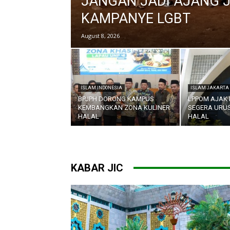
JANGAN JADI AJANG J
KAMPANYE LGBT
August 8, 2026
ISLAM INDONESIA
ISLAM JAKARTA
BPJPH DORONG KAMPUS
LPPOM AJAK
KEMBANGKAN ZONA KULINER
SEGERA URUS
HALAL
HALAL
KABAR JIC