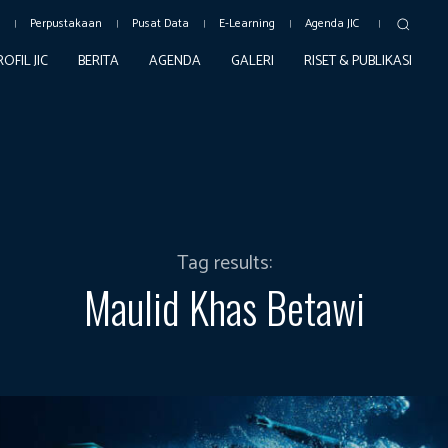
c
Perpustakaan
Pusat Data
E-Learning
Agenda JIC
ROFIL JIC
BERITA
AGENDA
GALERI
RISET & PUBLIKASI
Tag results:
Maulid Khas Betawi