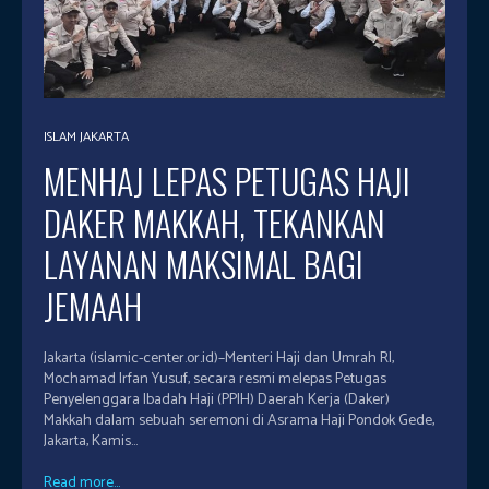
ISLAM JAKARTA
MENHAJ LEPAS PETUGAS HAJI
DAKER MAKKAH, TEKANKAN
LAYANAN MAKSIMAL BAGI
JEMAAH
Jakarta (islamic-center.or.id)–Menteri Haji dan Umrah RI,
Mochamad Irfan Yusuf, secara resmi melepas Petugas
Penyelenggara Ibadah Haji (PPIH) Daerah Kerja (Daker)
Makkah dalam sebuah seremoni di Asrama Haji Pondok Gede,
Jakarta, Kamis...
Read more...