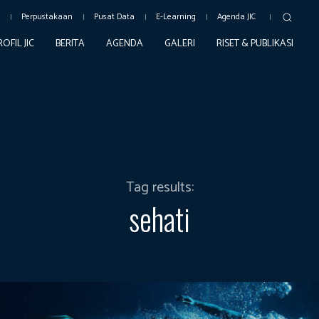
c
Perpustakaan
Pusat Data
E-Learning
Agenda JIC
ROFIL JIC
BERITA
AGENDA
GALERI
RISET & PUBLIKASI
Tag results:
sehati