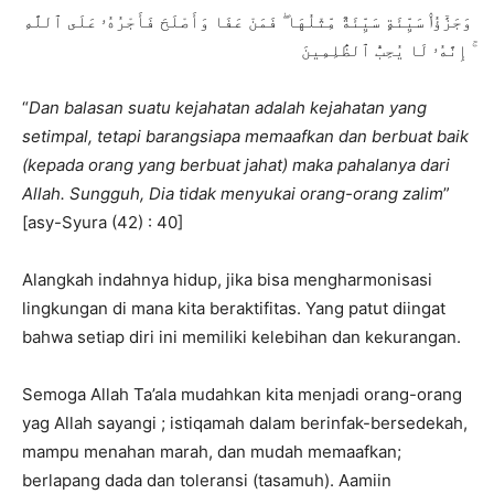
وَجَزَٰٓؤُا۟ سَيِّئَةٍ سَيِّئَةٌ مِّثْلُهَا ۖ فَمَنْ عَفَا وَأَصْلَحَ فَأَجْرُهُۥ عَلَى ٱللَّهِ
ۚ إِنَّهُۥ لَا يُحِبُّ ٱلظَّٰلِمِينَ
“
Dan balasan suatu kejahatan adalah kejahatan yang
setimpal, tetapi barangsiapa memaafkan dan berbuat baik
(kepada orang yang berbuat jahat) maka pahalanya dari
Allah. Sungguh, Dia tidak menyukai orang-orang zalim
”
[asy-Syura (42) : 40]
Alangkah indahnya hidup, jika bisa mengharmonisasi
lingkungan di mana kita beraktifitas. Yang patut diingat
bahwa setiap diri ini memiliki kelebihan dan kekurangan.
Semoga Allah Ta’ala mudahkan kita menjadi orang-orang
yag Allah sayangi ; istiqamah dalam berinfak-bersedekah,
mampu menahan marah, dan mudah memaafkan;
berlapang dada dan toleransi (tasamuh). Aamiin