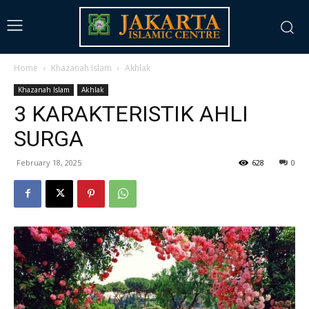
Home
Khazanah Islam
Akhlak
Khazanah Islam
Akhlak
3 KARAKTERISTIK AHLI
SURGA
February 18, 2025
628
0