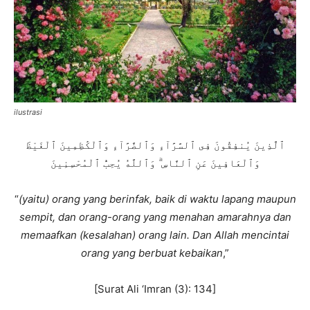
ilustrasi
ٱلَّذِينَ يُنفِقُونَ فِى ٱلسَّرَّآءِ وَٱلضَّرَّآءِ وَٱلْكَٰظِمِينَ ٱلْغَيْظَ
وَٱلْعَافِينَ عَنِ ٱلنَّاسِ ۗ وَٱللَّهُ يُحِبُّ ٱلْمُحْسِنِينَ
“
(yaitu) orang yang berinfak, baik di waktu lapang maupun
sempit, dan orang-orang yang menahan amarahnya dan
memaafkan (kesalahan) orang lain. Dan Allah mencintai
orang yang berbuat kebaikan
,”
[Surat Ali ‘Imran (3): 134]