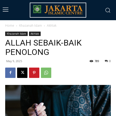
Home
Khazanah Islam
Akhlak
Khazanah Islam
Akhlak
ALLAH SEBAIK-BAIK
PENOLONG
May 9, 2025
789
0