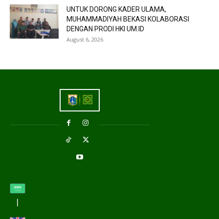
UNTUK DORONG KADER ULAMA,
MUHAMMADIYAH BEKASI KOLABORASI
DENGAN PRODI HKI UM.ID
August 6, 2026