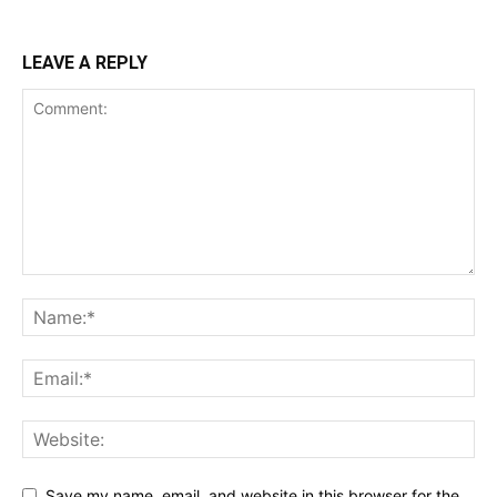
LEAVE A REPLY
Save my name, email, and website in this browser for the