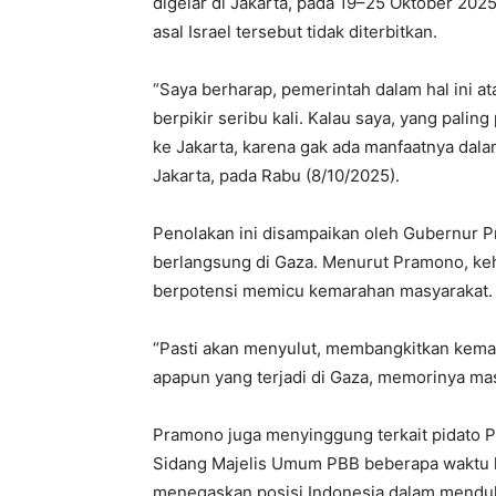
digelar di Jakarta, pada 19–25 Oktober 20
asal Israel tersebut tidak diterbitkan.
“Saya berharap, pemerintah dalam hal ini 
berpikir seribu kali. Kalau saya, yang palin
ke Jakarta, karena gak ada manfaatnya dalam 
Jakarta, pada Rabu (8/10/2025).
Penolakan ini disampaikan oleh Gubernur 
berlangsung di Gaza. Menurut Pramono, kehad
berpotensi memicu kemarahan masyarakat.
“Pasti akan menyulut, membangkitkan kemara
apapun yang terjadi di Gaza, memorinya mas
Pramono juga menyinggung terkait pidato P
Sidang Majelis Umum PBB beberapa waktu l
menegaskan posisi Indonesia dalam mendu