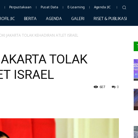
c
Perpustakaan
Pusat Data
E-Learning
Agenda JIC
ROFIL JIC
BERITA
AGENDA
GALERI
RISET & PUBLIKASI
KI JAKARTA TOLAK KEHADIRAN ATLET ISRAEL
JAKARTA TOLAK
T ISRAEL
607
0