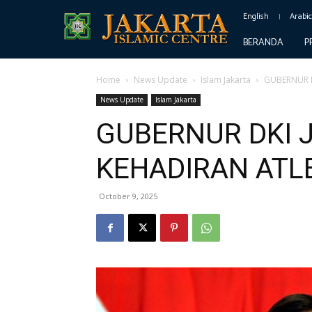
English
Arabi
BERANDA
P
Home
News Update
Islam Jakarta
GUBERNUR D
News Update
Islam Jakarta
GUBERNUR DKI 
KEHADIRAN ATLE
October 9, 2025