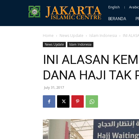
English
Arabi
BERANDA
P
Home
News Update
Islam Indonesia
INI ALAS
News Update
Islam Indonesia
INI ALASAN KE
DANA HAJI TAK 
July 31, 2017