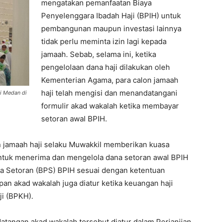
mengatakan pemanfaatan Biaya
Penyelenggara Ibadah Haji (BPIH) untuk
pembangunan maupun investasi lainnya
tidak perlu meminta izin lagi kepada
jamaah. Sebab, selama ini, ketika
pengelolaan dana haji dilakukan oleh
Kementerian Agama, para calon jamaah
haji telah mengisi dan menandatangani
i Medan di
formulir akad wakalah ketika membayar
setoran awal BPIH.
on jamaah haji selaku Muwakkil memberikan kuasa
ntuk menerima dan mengelola dana setoran awal BPIH
ma Setoran (BPS) BPIH sesuai dengan ketentuan
n akad wakalah juga diatur ketika keuangan haji
ji (BPKH).
tangan akad wakalah tersebut diatur dalam Perjanjian