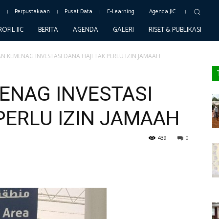
c
Perpustakaan
Pusat Data
E-Learning
Agenda JIC
ROFIL JIC
BERITA
AGENDA
GALERI
RISET & PUBLIKASI
AN KEMENAG INVESTASI DANA HAJI TAK PERLU IZIN JAMAAH
MENAG INVESTASI
PERLU IZIN JAMAAH
439
0