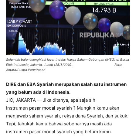
Sejumlah balon menghiasi layar Indeks Harga Saham Gabungan (IHSG) di Bursa
Efek Indonesia, Jakarta, Jumat (28/6/2019).
Foto:
Antara/Puspa Perwitasari
DIRE dan EBA Syariah merupakan salah satu instrumen
yang belum ada di Indonesia.
JIC
, JAKARTA — Jika ditanya, apa saja sih
instrumen
pasar modal syariah
? Mungkin kamu akan
menjawab saham syariah, reksa dana Syariah, dan sukuk.
Tapi, tahukah kamu bahwa sebenarnya masih ada
instrumen pasar modal syariah yang belum kamu