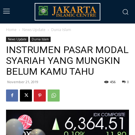
Home
News Update
Dunia Islam
News Update
Dunia Islam
INSTRUMEN PASAR MODAL
SYARIAH YANG MUNGKIN
BELUM KAMU TAHU
November 21, 2019
456
0