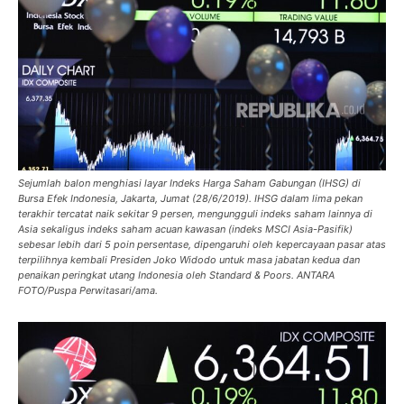
Sejumlah balon menghiasi layar Indeks Harga Saham Gabungan (IHSG) di
Bursa Efek Indonesia, Jakarta, Jumat (28/6/2019). IHSG dalam lima pekan
terakhir tercatat naik sekitar 9 persen, mengungguli indeks saham lainnya di
Asia sekaligus indeks saham acuan kawasan (indeks MSCI Asia-Pasifik)
sebesar lebih dari 5 poin persentase, dipengaruhi oleh kepercayaan pasar atas
terpilihnya kembali Presiden Joko Widodo untuk masa jabatan kedua dan
penaikan peringkat utang Indonesia oleh Standard & Poors. ANTARA
FOTO/Puspa Perwitasari/ama.