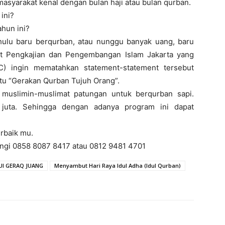
asyarakat kenal dengan bulan haji atau bulan qurban.
ini?
hun ini?
ulu baru berqurban, atau nunggu banyak uang, baru
t Pengkajian dan Pengembangan Islam Jakarta yang
IC) ingin mematahkan statement-statement tersebut
u “Gerakan Qurban Tujuh Orang”.
muslimin-muslimat patungan untuk berqurban sapi.
 juta. Sehingga dengan adanya program ini dapat
rbaik mu.
ngi 0858 8087 8417 atau 0812 9481 4701
UI GERAQ JUANG
Menyambut Hari Raya Idul Adha (Idul Qurban)