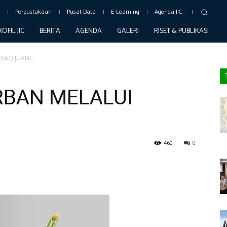
c
Perpustakaan
Pusat Data
E-Learning
Agenda JIC
ROFIL JIC
BERITA
AGENDA
GALERI
RISET & PUBLIKASI
GERAQ JUANG
RBAN MELALUI
460
0