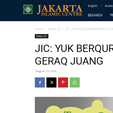
English
Arabi
BERANDA
P
Home
Kabar JIC
JIC: YUK BERQURBAN MELALUI 
Kabar JIC
JIC: YUK BERQU
GERAQ JUANG
August 15, 2016