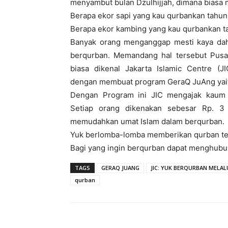
menyambut bulan Dzulhijjah, dimana biasa m
Berapa ekor sapi yang kau qurbankan tahun 
Berapa ekor kambing yang kau qurbankan ta
Banyak orang menganggap mesti kaya dah
berqurban. Memandang hal tersebut Pusa
biasa dikenal Jakarta Islamic Centre (J
dengan membuat program GeraQ JuAng yait
Dengan Program ini JIC mengajak kaum 
Setiap orang dikenakan sebesar Rp. 3
memudahkan umat Islam dalam berqurban.
Yuk berlomba-lomba memberikan qurban te
Bagi yang ingin berqurban dapat menghubu
TAGS
GERAQ JUANG
JIC: YUK BERQURBAN MELAL
qurban