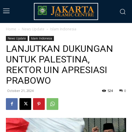
Home
News Update
Islam Indonesia
News Update
Islam Indonesia
LANJUTKAN DUKUNGAN
UNTUK PALESTINA,
REKTOR UIN APRESIASI
PRABOWO
October 21, 2024
524
0