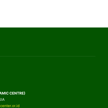
AMIC CENTRE)
SIA
center.or.id