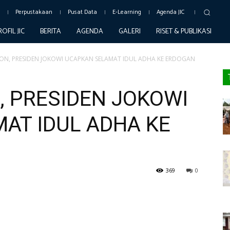
c
Perpustakaan
Pusat Data
E-Learning
Agenda JIC
ROFIL JIC
BERITA
AGENDA
GALERI
RISET & PUBLIKASI
ON, PRESIDEN JOKOWI UCAPKAN SELAMAT IDUL ADHA KE ERDOGAN
, PRESIDEN JOKOWI
AT IDUL ADHA KE
369
0