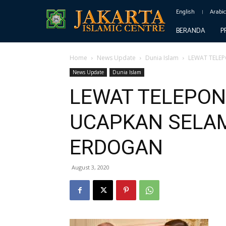
English
Arabi
BERANDA
P
Home
News Update
Dunia Islam
LEWAT TELEP
News Update
Dunia Islam
LEWAT TELEPON
UCAPKAN SELAM
ERDOGAN
August 3, 2020