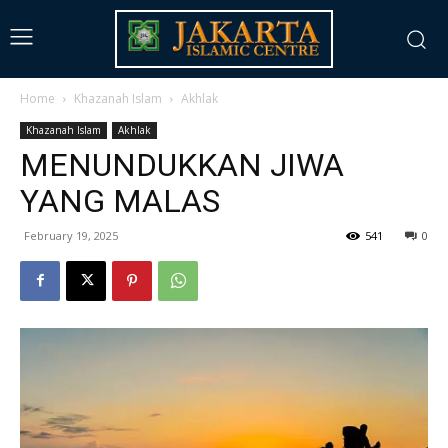
Home
Khazanah Islam
Akhlak
Khazanah Islam
Akhlak
MENUNDUKKAN JIWA
YANG MALAS
February 19, 2025
541
0