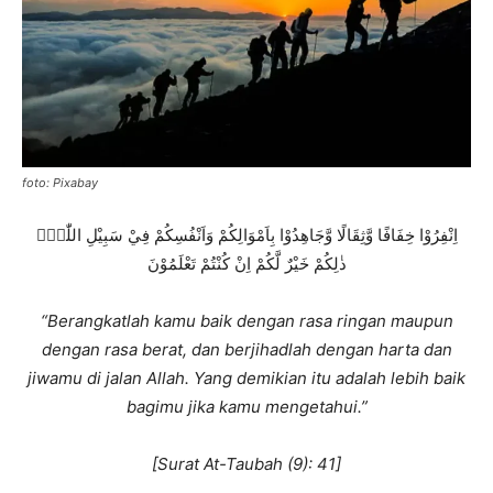
foto: Pixabay
اِنْفِرُوْا خِفَافًا وَّثِقَالًا وَّجَاهِدُوْا بِاَمْوَالِكُمْ وَاَنْفُسِكُمْ فِيْ سَبِيْلِ اللّٰهِۗ
ذٰلِكُمْ خَيْرٌ لَّكُمْ اِنْ كُنْتُمْ تَعْلَمُوْنَ
“Berangkatlah kamu baik dengan rasa ringan maupun
dengan rasa berat, dan berjihadlah dengan harta dan
jiwamu di jalan Allah. Yang demikian itu adalah lebih baik
bagimu jika kamu mengetahui.”
[Surat At-Taubah (9): 41]