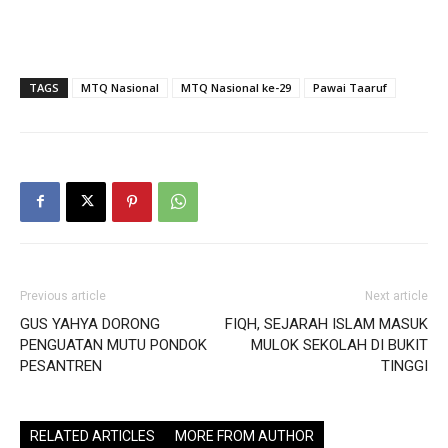
TAGS
MTQ Nasional
MTQ Nasional ke-29
Pawai Taaruf
Previous article
Next article
GUS YAHYA DORONG
FIQH, SEJARAH ISLAM MASUK
PENGUATAN MUTU PONDOK
MULOK SEKOLAH DI BUKIT
PESANTREN
TINGGI
RELATED ARTICLES
MORE FROM AUTHOR