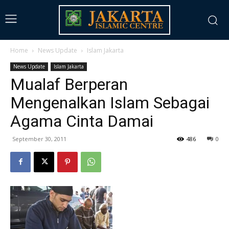
Home
News Update
Islam Jakarta
News Update
Islam Jakarta
Mualaf Berperan
Mengenalkan Islam Sebagai
Agama Cinta Damai
September 30, 2011
486
0