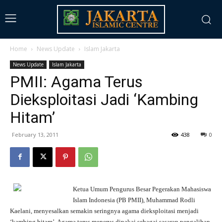
Home
News Update
Islam Jakarta
News Update
Islam Jakarta
PMII: Agama Terus
Dieksploitasi Jadi ‘Kambing
Hitam’
February 13, 2011
438
0
Ketua Umum Pengurus Besar Pegerakan Mahasiswa
Islam Indonesia (PB PMII), Muhammad Rodli
Kaelani, menyesalkan semakin seringnya agama dieksploitasi menjadi
‘kambing hitam’. Agama terus menerus dipakai sebagai sasaran pengalihan