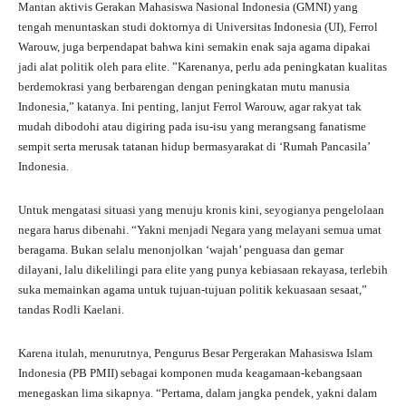
Mantan aktivis Gerakan Mahasiswa Nasional Indonesia (GMNI) yang
tengah menuntaskan studi doktornya di Universitas Indonesia (UI), Ferrol
Warouw, juga berpendapat bahwa kini semakin enak saja agama dipakai
jadi alat politik oleh para elite. ”Karenanya, perlu ada peningkatan kualitas
berdemokrasi yang berbarengan dengan peningkatan mutu manusia
Indonesia,” katanya. Ini penting, lanjut Ferrol Warouw, agar rakyat tak
mudah dibodohi atau digiring pada isu-isu yang merangsang fanatisme
sempit serta merusak tatanan hidup bermasyarakat di ‘Rumah Pancasila’
Indonesia.
Untuk mengatasi situasi yang menuju kronis kini, seyogianya pengelolaan
negara harus dibenahi. “Yakni menjadi Negara yang melayani semua umat
beragama. Bukan selalu menonjolkan ‘wajah’ penguasa dan gemar
dilayani, lalu dikelilingi para elite yang punya kebiasaan rekayasa, terlebih
suka memainkan agama untuk tujuan-tujuan politik kekuasaan sesaat,”
tandas Rodli Kaelani.
Karena itulah, menurutnya, Pengurus Besar Pergerakan Mahasiswa Islam
Indonesia (PB PMII) sebagai komponen muda keagamaan-kebangsaan
menegaskan lima sikapnya. “Pertama, dalam jangka pendek, yakni dalam