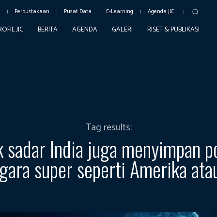
c
Perpustakaan
Pusat Data
E-Learning
Agenda JIC
ROFIL JIC
BERITA
AGENDA
GALERI
RISET & PUBLIKASI
Tag results:
k sadar India juga menyimpan po
gara super seperti Amerika ata