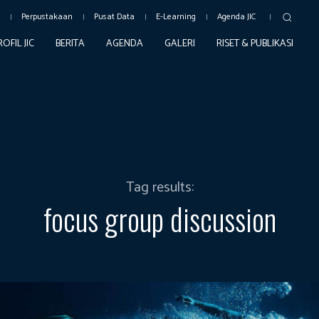
c
Perpustakaan
Pusat Data
E-Learning
Agenda JIC
ROFIL JIC
BERITA
AGENDA
GALERI
RISET & PUBLIKASI
Tag results:
focus group discussion