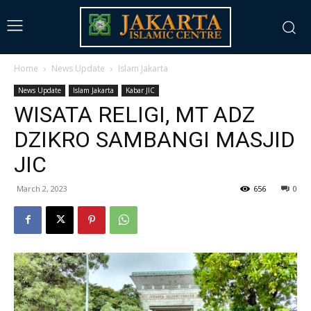
Home
News Update
Islam Jakarta
News Update
Islam Jakarta
Kabar JIC
WISATA RELIGI, MT ADZ
DZIKRO SAMBANGI MASJID
JIC
March 2, 2023
656
0