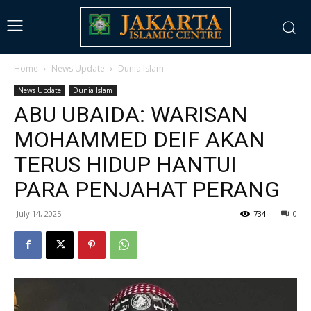
Home
News Update
Dunia Islam
News Update
Dunia Islam
ABU UBAIDA: WARISAN
MOHAMMED DEIF AKAN
TERUS HIDUP HANTUI
PARA PENJAHAT PERANG
July 14, 2025
734
0