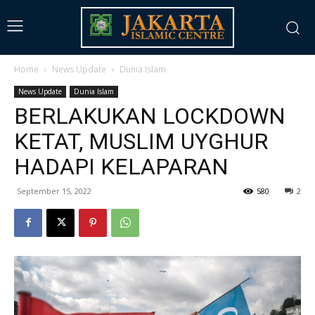
Home
News Update
Dunia Islam
News Update
Dunia Islam
BERLAKUKAN LOCKDOWN
KETAT, MUSLIM UYGHUR
HADAPI KELAPARAN
September 15, 2022
580
2