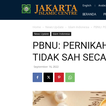
English
Arabi
BERANDA
P
Home
News Update
Islam Indonesia
PBNU: P
News Update
Islam Indonesia
PBNU: PERNIKA
TIDAK SAH SEC
September 16, 2022