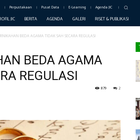
c
Perpustakaan
Pusat Data
E-Learning
Agenda JIC
ROFIL JIC
BERITA
AGENDA
GALERI
RISET & PUBLIKASI
ERNIKAHAN BEDA AGAMA TIDAK SAH SECARA REGULASI
HAN BEDA AGAMA
ARA REGULASI
879
2