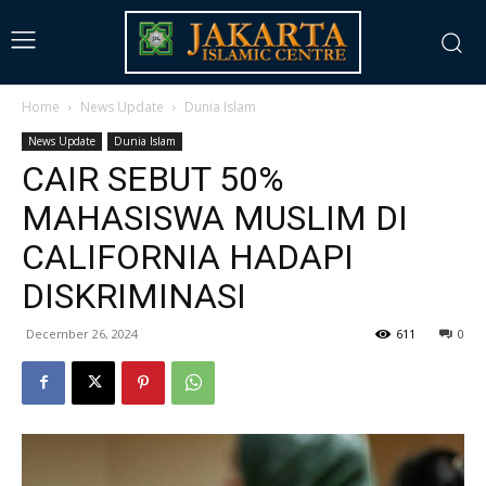
Home
News Update
Dunia Islam
News Update
Dunia Islam
CAIR SEBUT 50%
MAHASISWA MUSLIM DI
CALIFORNIA HADAPI
DISKRIMINASI
December 26, 2024
611
0