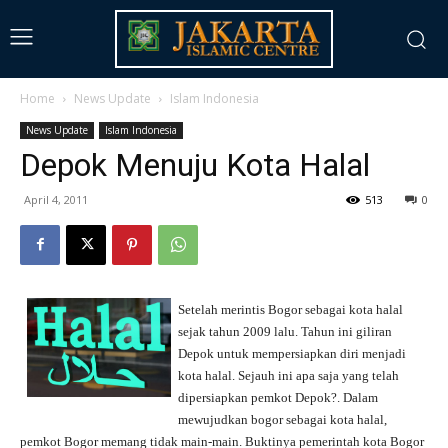
Home
News Update
Islam Indonesia
News Update
Islam Indonesia
Depok Menuju Kota Halal
April 4, 2011
513
0
Setelah merintis Bogor sebagai kota halal
sejak tahun 2009 lalu. Tahun ini giliran
Depok untuk mempersiapkan diri menjadi
kota halal. Sejauh ini apa saja yang telah
dipersiapkan pemkot Depok?.
Dalam
mewujudkan bogor sebagai kota halal,
pemkot Bogor memang tidak main-main. Buktinya pemerintah kota Bogor