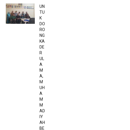
UN
TU
K
DO
RO
NG
KA
DE
R
UL
A
M
A,
M
UH
A
M
M
AD
IY
AH
BE