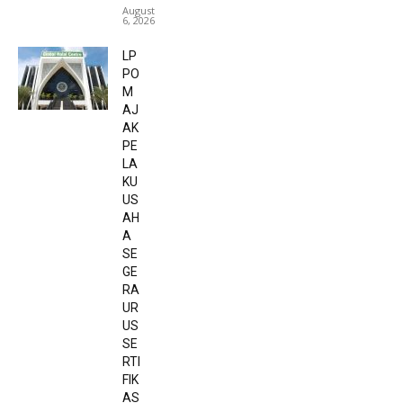
August
6, 2026
LP
PO
M
AJ
AK
PE
LA
KU
US
AH
A
SE
GE
RA
UR
US
SE
RTI
FIK
AS