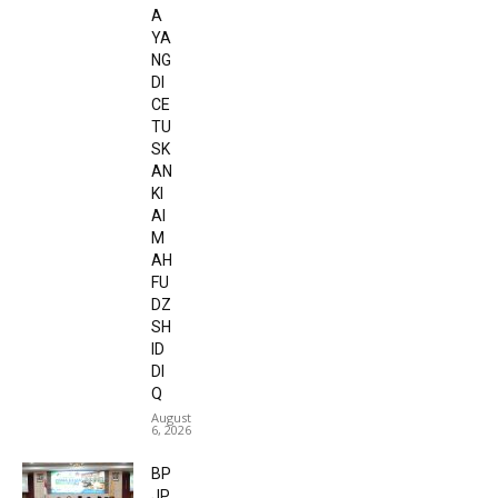
A
YA
NG
DI
CE
TU
SK
AN
KI
AI
M
AH
FU
DZ
SH
ID
DI
Q
August
6, 2026
BP
JP