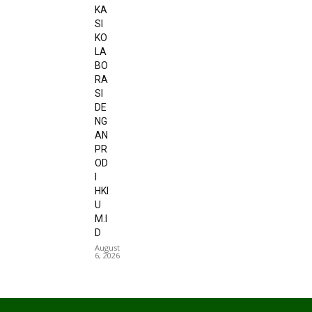
KA
SI
KO
LA
BO
RA
SI
DE
NG
AN
PR
OD
I
HKI
U
M.I
D
August
6, 2026