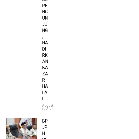
PE
NG
UN
JU
NG
,
HA
DI
RK
AN
BA
ZA
R
HA
LA
L...
August
6, 2026
BP
JP
H