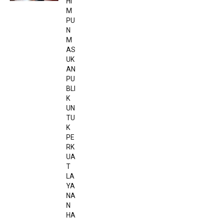
HI
M
PU
N
M
AS
UK
AN
PU
BLI
K
UN
TU
K
PE
RK
UA
T
LA
YA
NA
N
HA