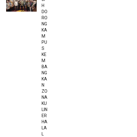
H
DO
RO
NG
KA
M
PU
S
KE
M
BA
NG
KA
N
ZO
NA
KU
LIN
ER
HA
LA
L