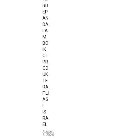
RD
EP
AN
DA
LA
M
BO
IK
OT
PR
OD
UK
TE
RA
FILI
AS
I
IS
RA
EL
August
6, 2026