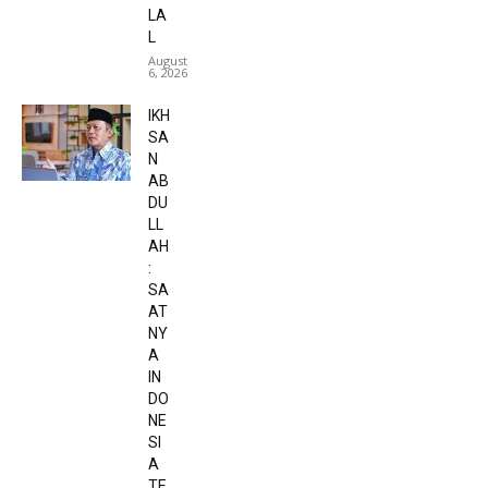
LA
L
August
6, 2026
IKH
SA
N
AB
DU
LL
AH
:
SA
AT
NY
A
IN
DO
NE
SI
A
TE