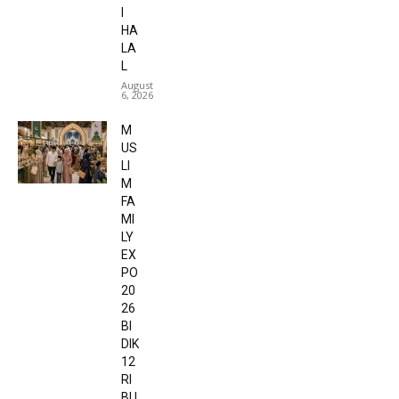
I
HA
LA
L
August
6, 2026
M
US
LI
M
FA
MI
LY
EX
PO
20
26
BI
DIK
12
RI
BU