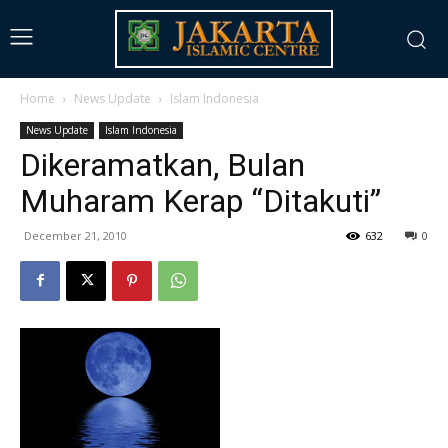
Home
News Update
Islam Indonesia
News Update
Islam Indonesia
Dikeramatkan, Bulan
Muharam Kerap “Ditakuti”
December 21, 2010
632
0