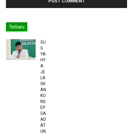
Terbaru
GU
S
YA
HY
A
JE
LA
SK
AN
KO
NS
EP
SA
AD
AT
UN