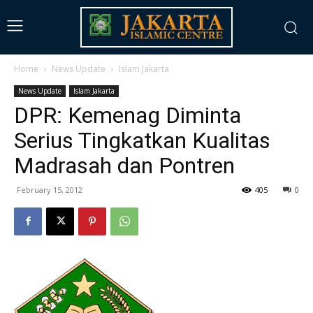
Home
News Update
Islam Jakarta
News Update
Islam Jakarta
DPR: Kemenag Diminta
Serius Tingkatkan Kualitas
Madrasah dan Pontren
February 15, 2012
405
0