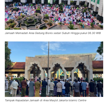
Jamaah Memadati Area Gedung Bisnis sedari Subuh Hingga pukul 06.30 WIB
Tampak Kepadatan Jamaah di Area Masjid Jakarta Islamic Centre