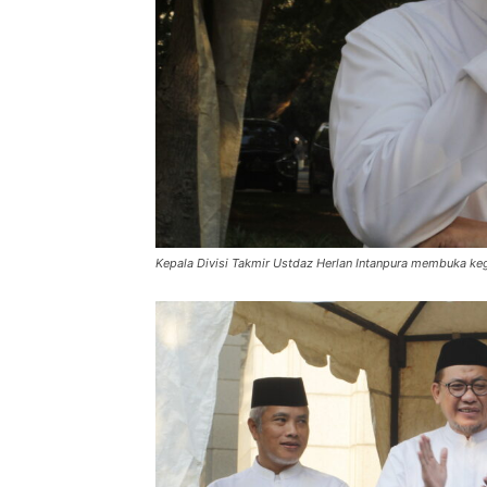
Kepala Divisi Takmir Ustdaz Herlan Intanpura membuka ke