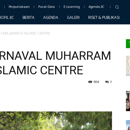
c
Perpustakaan
Pusat Data
E-Learning
Agenda JIC
ROFIL JIC
BERITA
AGENDA
GALERI
RISET & PUBLIKASI
445 JAKARTA ISLAMIC CENTRE
KARNAVAL MUHARRAM
SLAMIC CENTRE
904
0