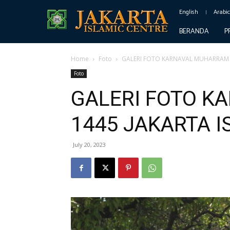
English
Arabi
BERANDA
P
Home
Foto
GALERI FOTO KARNAVAL MUHARRAM 1
Foto
GALERI FOTO 
1445 JAKARTA I
July 20, 2023