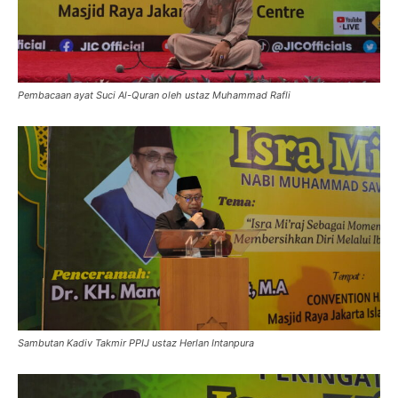
Pembacaan ayat Suci Al-Quran oleh ustaz Muhammad Rafli
Sambutan Kadiv Takmir PPIJ ustaz Herlan Intanpura