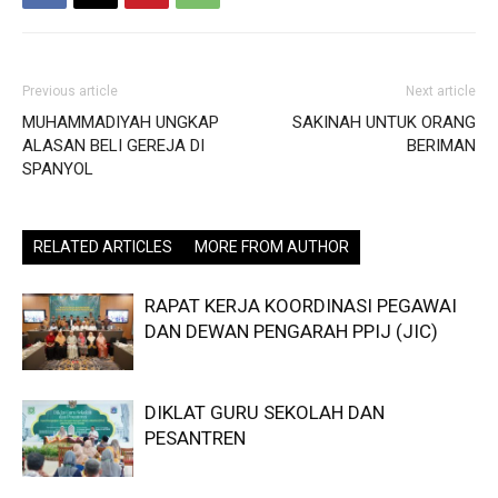
Previous article
Next article
MUHAMMADIYAH UNGKAP
SAKINAH UNTUK ORANG
ALASAN BELI GEREJA DI
BERIMAN
SPANYOL
RELATED ARTICLES
MORE FROM AUTHOR
RAPAT KERJA KOORDINASI PEGAWAI
DAN DEWAN PENGARAH PPIJ (JIC)
DIKLAT GURU SEKOLAH DAN
PESANTREN