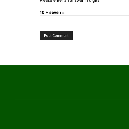
Please enter an answer in digits:
10 + seven =