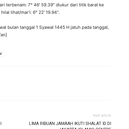
ri terbenam: 7° 46′ 59.39″ diukur dari titik barat ke
 hilal lihat/mar’i: 6° 22′ 19.94”.
al bulan tanggal 1 Syawal 1445 H jatuh pada tanggal,
fan]
al
Next article
I
LIMA RIBUAN JAMAAH IKUTI SHALAT ID DI