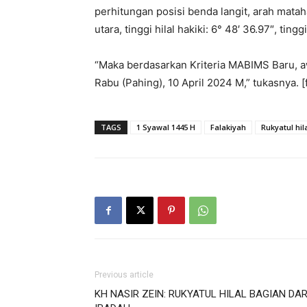
perhitungan posisi benda langit, arah mataha
utara, tinggi hilal hakiki: 6° 48′ 36.97″, tinggi
“Maka berdasarkan Kriteria MABIMS Baru, aw
Rabu (Pahing), 10 April 2024 M,” tukasnya. [
TAGS
1 Syawal 1445 H
Falakiyah
Rukyatul hil
Previous article
KH NASIR ZEIN: RUKYATUL HILAL BAGIAN DAR