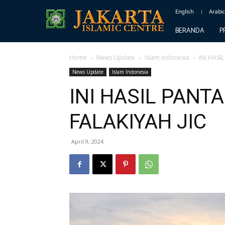
English
Arabi
BERANDA
P
Home
News Update
Islam Indonesia
INI HASI
News Update
Islam Indonesia
INI HASIL PANT
FALAKIYAH JIC
April 9, 2024