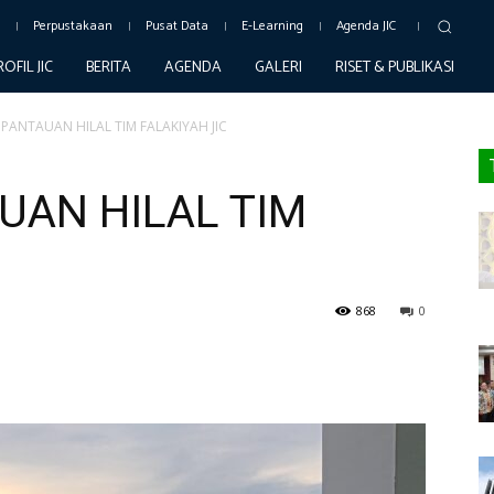
c
Perpustakaan
Pusat Data
E-Learning
Agenda JIC
ROFIL JIC
BERITA
AGENDA
GALERI
RISET & PUBLIKASI
L PANTAUAN HILAL TIM FALAKIYAH JIC
AUAN HILAL TIM
868
0