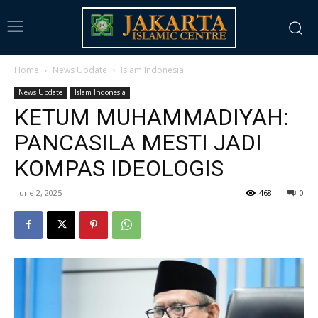
Home
News Update
Islam Indonesia
News Update
Islam Indonesia
KETUM MUHAMMADIYAH:
PANCASILA MESTI JADI
KOMPAS IDEOLOGIS
June 2, 2025
468
0