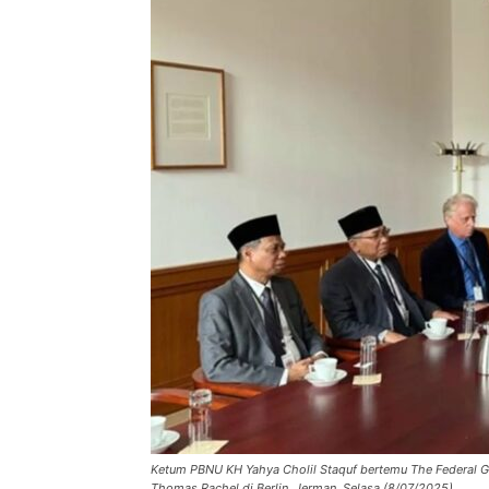
Ketum PBNU KH Yahya Cholil Staquf bertemu The Federal G
Thomas Rachel di Berlin, Jerman, Selasa (8/07/2025).