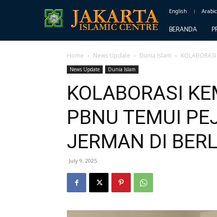
English
Arabi
BERANDA
P
Home
News Update
Dunia Islam
KOLABORASI 
News Update
Dunia Islam
KOLABORASI KE
PBNU TEMUI PE
JERMAN DI BERL
July 9, 2025