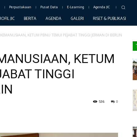
c
Perpustakaan
Pusat Data
E-Learning
Agenda JIC
ROFIL JIC
BERITA
AGENDA
GALERI
RISET & PUBLIKASI
KEMANUSIAAN, KETUM PBNU TEMUI PEJABAT TINGGI JERMAN DI BERLIN
MANUSIAAN, KETUM
JABAT TINGGI
IN
536
0