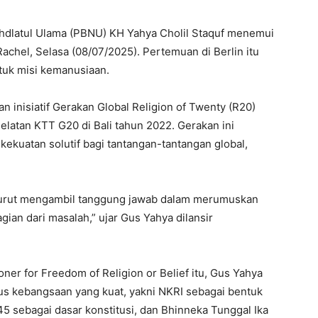
latul Ulama (PBNU) KH Yahya Cholil Staquf menemui
chel, Selasa (08/07/2025). Pertemuan di Berlin itu
tuk misi kemanusiaan.
inisiatif Gerakan Global Religion of Twenty (R20)
latan KTT G20 di Bali tahun 2022. Gerakan ini
ekuatan solutif bagi tantangan-tantangan global,
turut mengambil tanggung jawab dalam merumuskan
ian dari masalah,” ujar Gus Yahya dilansir
r for Freedom of Religion or Belief itu, Gus Yahya
s kebangsaan yang kuat, yakni NKRI sebagai bentuk
45 sebagai dasar konstitusi, dan Bhinneka Tunggal Ika