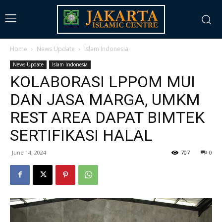
Home
News Update
Islam Indonesia
News Update
Islam Indonesia
KOLABORASI LPPOM MUI
DAN JASA MARGA, UMKM
REST AREA DAPAT BIMTEK
SERTIFIKASI HALAL
June 14, 2024
707
0