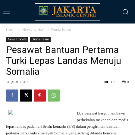
Home
News Update
Dunia Islam
News Update
Dunia Islam
Pesawat Bantuan Pertama
Turki Lepas Landas Menuju
Somalia
August 9, 2011
393
0
Dua pesawat kargo membawa
perbekalan makanan dan medis
lepas landas pada hari Senin kemarin (8/8) dalam pengiriman bantuan
pertama Turki untuk wilayah Somalia yang sedang dilanda bencana