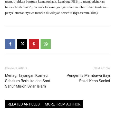
membutuhkan bantuan kemanusiaan. Lembaga PBB itu memperkirakan
bahwa lebih dari 2 juta anak kekurangan gizi dan membutuhkan tindakan
penyelamatan nyawa mereka di wilayah tersebut.(fq/aa/eramuslim)
Previous article
Next article
Menag: Tayangan Komedi
Pengemis Membawa Bayi
Sebelum Berbuka dan Saat
Bakal Kena Sanksi
Sahur Miskin Syiar Islam
RELATED ARTICLES
MORE FROM AUTHOR