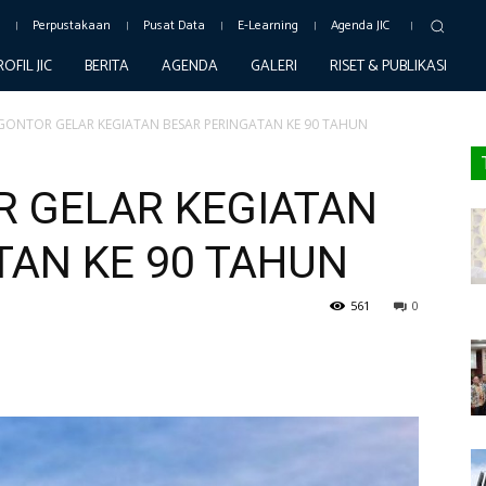
c
Perpustakaan
Pusat Data
E-Learning
Agenda JIC
ROFIL JIC
BERITA
AGENDA
GALERI
RISET & PUBLIKASI
GONTOR GELAR KEGIATAN BESAR PERINGATAN KE 90 TAHUN
 GELAR KEGIATAN
TAN KE 90 TAHUN
561
0