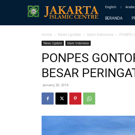
English
Arabi
BERANDA
P
Home
News Update
Islam Indonesia
PONPES 
News Update
Islam Indonesia
PONPES GONTOR
BESAR PERINGA
January 20, 2016