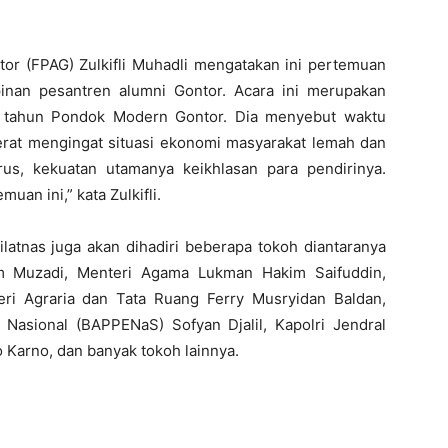
r (FPAG) Zulkifli Muhadli mengatakan ini pertemuan
pinan pesantren alumni Gontor. Acara ini merupakan
90 tahun Pondok Modern Gontor. Dia menyebut waktu
berat mengingat situasi ekonomi masyarakat lemah dan
rus, kekuatan utamanya keikhlasan para pendirinya.
uan ini,” kata Zulkifli.
ilatnas juga akan dihadiri beberapa tokoh diantaranya
m Muzadi, Menteri Agama Lukman Hakim Saifuddin,
ri Agraria dan Tata Ruang Ferry Musryidan Baldan,
asional (BAPPENaS) Sofyan Djalil, Kapolri Jendral
o Karno, dan banyak tokoh lainnya.