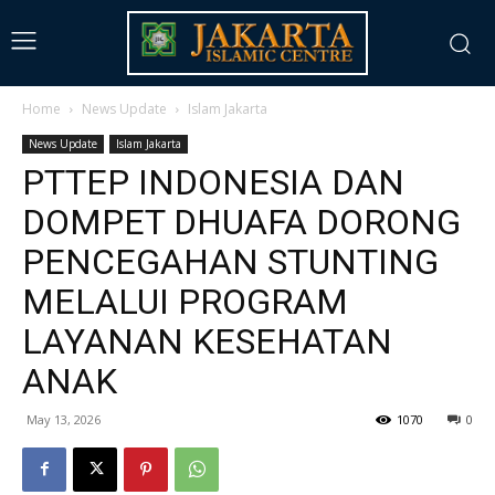
Home
News Update
Islam Jakarta
News Update
Islam Jakarta
PTTEP INDONESIA DAN
DOMPET DHUAFA DORONG
PENCEGAHAN STUNTING
MELALUI PROGRAM
LAYANAN KESEHATAN
ANAK
May 13, 2026
1070
0