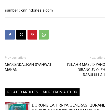
sumber :
cnnindonesia.
com
Previous article
Next article
MENGENDALIKAN SYAHWAT
INILAH 4 MASJID YANG
MAKAN
DIBANGUN OLEH
RASULULLAH
RELATED ARTICLES
MORE FROM AUTHOR
DORONG LAHIRNYA GENERASI QURANI,