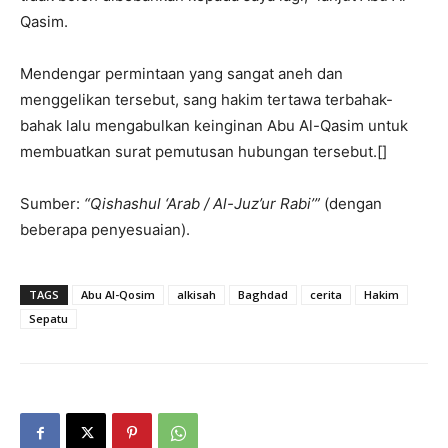
Qasim
.
Mendengar permintaan yang sangat aneh dan
menggelikan tersebut, sang hakim tertawa terbahak-
bahak lalu mengabulkan keinginan Abu Al-Qasim untuk
membuatkan surat pemutusan hubungan tersebut
.[]
Sumber:
“Qishashul ‘Arab / Al-Juz’ur Rabi’”
(dengan
beberapa penyesuaian)
.
TAGS
Abu Al-Qosim
alkisah
Baghdad
cerita
Hakim
Sepatu