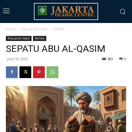
Home
Khazanah Islam
Akhlak
Khazanah Islam
Akhlak
SEPATU ABU AL-QASIM
June 10, 2026
503
0