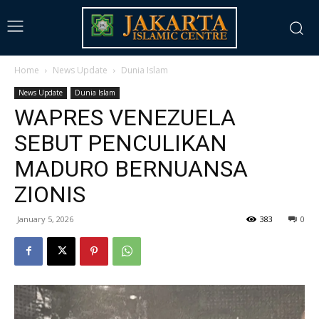
Home
News Update
Dunia Islam
News Update
Dunia Islam
WAPRES VENEZUELA
SEBUT PENCULIKAN
MADURO BERNUANSA
ZIONIS
January 5, 2026
383
0