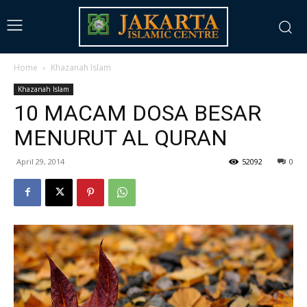
Home
Khazanah Islam
Khazanah Islam
10 MACAM DOSA BESAR
MENURUT AL QURAN
April 29, 2014
52092
0