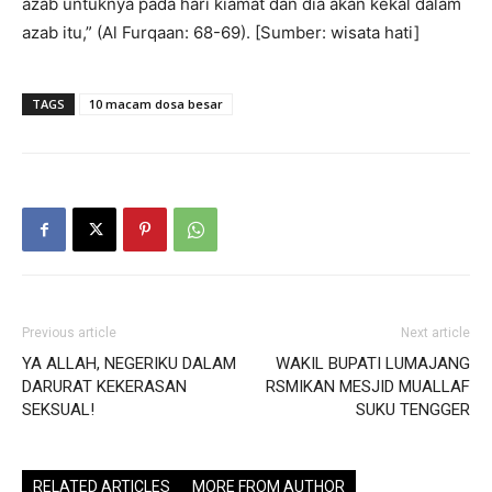
azab untuknya pada hari kiamat dan dia akan kekal dalam
azab itu,” (Al Furqaan: 68-69). [Sumber: wisata hati]
TAGS
10 macam dosa besar
Previous article
Next article
YA ALLAH, NEGERIKU DALAM
WAKIL BUPATI LUMAJANG
DARURAT KEKERASAN
RSMIKAN MESJID MUALLAF
SEKSUAL!
SUKU TENGGER
RELATED ARTICLES
MORE FROM AUTHOR