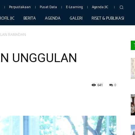
c
Perpustakaan
Pusat Data
E-Learning
Agenda JIC
ROFIL JIC
BERITA
AGENDA
GALERI
RISET & PUBLIKASI
LAN RAMADAN
N UNGGULAN
641
0