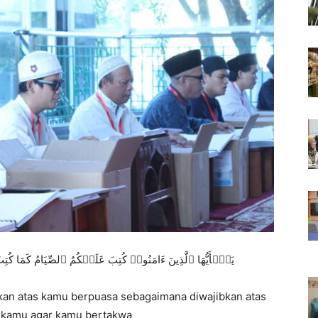
یَـٰۤأَیُّهَا ٱلَّذِینَ ءَامَنُوا۟ كُتِبَ عَلَیۡكُمُ ٱلصِّیَامُ كَمَا كُتِ
kan atas kamu berpuasa sebagaimana diwajibkan atas
 kamu agar kamu bertakwa