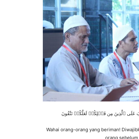
بَ عَلَى ٱلَّذِینَ مِن قَبۡلِكُمۡ لَعَلَّكُمۡ تَتَّقُونَ
Wahai orang-orang yang beriman! Diwajib
orang sebelum