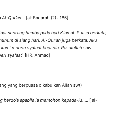
 Al-Qur’an
… [al-Baqarah (2) : 185]
aat seorang hamba pada hari Kiamat. Puasa berkata,
num di siang hari. Al-Qur’an juga berkata, Aku
 kami mohon syafaat buat dia. Rasulullah saw
ri syafaat
” [HR. Ahmad]
rang yang berpuasa dikabulkan Allah swt)
 berdo’a apabila ia memohon kepada-Ku
…. [ al-