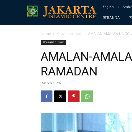
English
Arabi
BERANDA
P
Home
Khazanah Islam
AMALAN-AMALAN UNGGU
Khazanah Islam
AMALAN-AMALA
RAMADAN
March 1, 2025