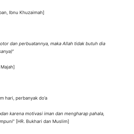
bban, Ibnu Khuzaimah]
otor dan perbuatannya, maka Allah tidak butuh dia
sanya)
”
 Majah]
am hari, perbanyak do’a
dan karena motivasi iman dan mengharap pahala,
ampuni
” [HR. Bukhari dan Muslim]