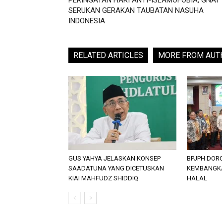
PERINGATAN HARI ANTI-ISLAMOFOBIA, GNAI
SERUKAN GERAKAN TAUBATAN NASUHA
INDONESIA
RELATED ARTICLES
MORE FROM AUT
GUS YAHYA JELASKAN KONSEP
BPJPH DOR
SAADATUNA YANG DICETUSKAN
KEMBANGKA
KIAI MAHFUDZ SHIDDIQ
HALAL