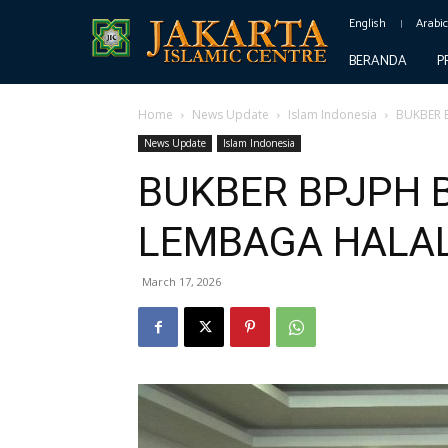
English
Arabi
BERANDA
P
Home
News Update
Islam Indonesia
BUKBER 
News Update
Islam Indonesia
BUKBER BPJPH 
LEMBAGA HALAL
March 17, 2026