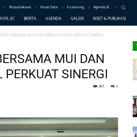
c
Perpustakaan
Pusat Data
E-Learning
Agenda JIC
ROFIL JIC
BERITA
AGENDA
GALERI
RISET & PUBLIKASI
BPJPH BERSAMA MUI DAN LEMBAGA HALAL PERKUAT SINERGI
BERSAMA MUI DAN
 PERKUAT SINERGI
391
0